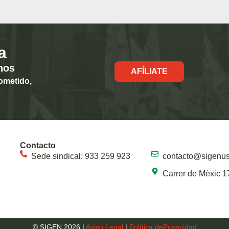
a
hos
AFÍLIATE
ometido,
Contacto
Sede sindical: 933 259 923
contacto@sigenu
Carrer de Mèxic 1
© SIGEN 2026 |
Aviso Legal
|
Política dePrivacidad