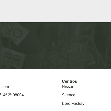
Centros
s.com
Nissan
7, 4º 2ª 08004
Silence
Ebro Factory