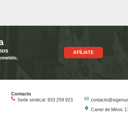
a
hos
AFÍLIATE
ometido,
Contacto
Sede sindical: 933 259 923
contacto@sigenu
Carrer de Mèxic 1