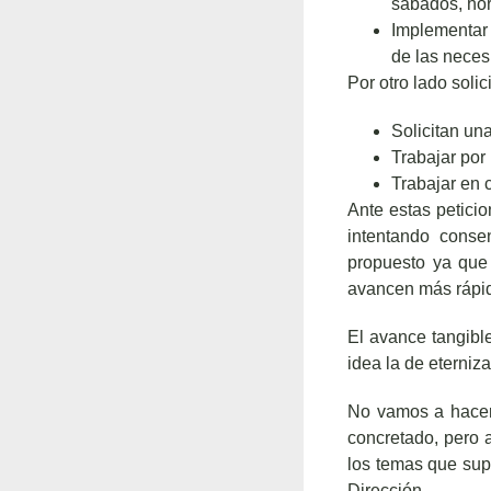
sábados, hora
Implementar 
de las neces
Por otro lado soli
Solicitan un
Trabajar por
Trabajar en 
Ante estas petici
intentando cons
propuesto ya que
avancen más rápi
El avance tangibl
idea la de eterniz
No vamos a hacer 
concretado, pero a
los temas que sup
Dirección.