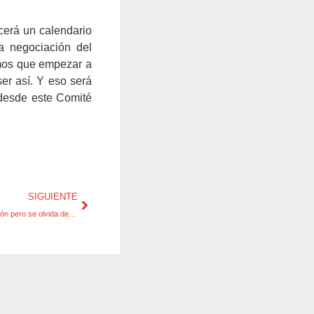
ecerá un calendario
a negociación del
emos que empezar a
er así. Y eso será
 desde este Comité
SIGUIENTE
La OCDE reclama más productividad e inclusión pero se olvida de la elusión fiscal