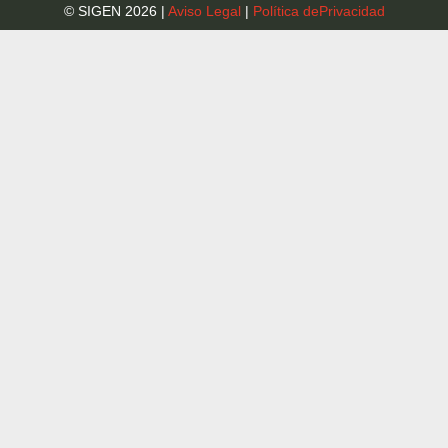
© SIGEN 2026 |
Aviso Legal
|
Política dePrivacidad