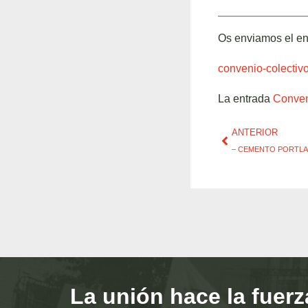
Os enviamos el en
convenio-colectivo
La entrada
Conveni
ANTERIOR
– CEMENTO PORTL
La unión hace la fuerz