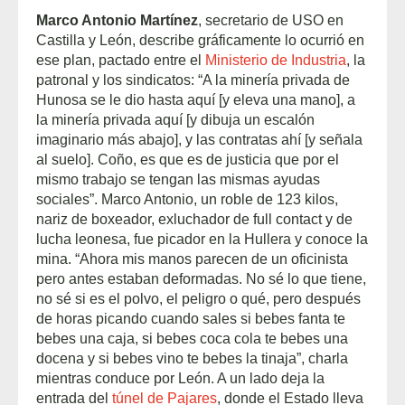
Marco Antonio Martínez
, secretario de USO en
Castilla y León, describe gráficamente lo ocurrió en
ese plan, pactado entre el
Ministerio de Industria
, la
patronal y los sindicatos: “A la minería privada de
Hunosa se le dio hasta aquí [y eleva una mano], a
la minería privada aquí [y dibuja un escalón
imaginario más abajo], y las contratas ahí [y señala
al suelo]. Coño, es que es de justicia que por el
mismo trabajo se tengan las mismas ayudas
sociales”. Marco Antonio, un roble de 123 kilos,
nariz de boxeador, exluchador de full contact y de
lucha leonesa, fue picador en la Hullera y conoce la
mina. “Ahora mis manos parecen de un oficinista
pero antes estaban deformadas. No sé lo que tiene,
no sé si es el polvo, el peligro o qué, pero después
de horas picando cuando sales si bebes fanta te
bebes una caja, si bebes coca cola te bebes una
docena y si bebes vino te bebes la tinaja”, charla
mientras conduce por León. A un lado deja la
entrada del
túnel de Pajares
, donde el Estado lleva