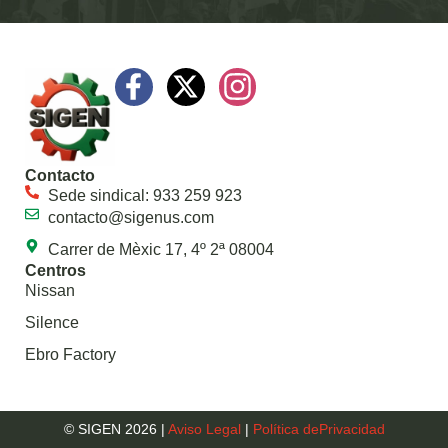
Contacto
Sede sindical: 933 259 923
contacto@sigenus.com
Carrer de Mèxic 17, 4º 2ª 08004
Centros
Nissan
Silence
Ebro Factory
© SIGEN 2026 |
Aviso Legal
|
Política dePrivacidad