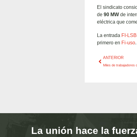
El sindicato consi
de
90 MW
de inter
eléctrica que com
La entrada
FI-LSB-
primero en
Fi-uso
.
ANTERIOR
La unión hace la fuerz