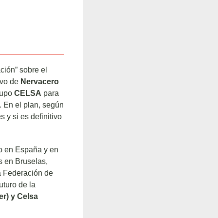
ión” sobre el
tivo de
Nervacero
rupo
CELSA
para
. En el plan, según
y si es definitivo
ro en España y en
s en Bruselas,
a Federación de
uturo de la
er) y Celsa