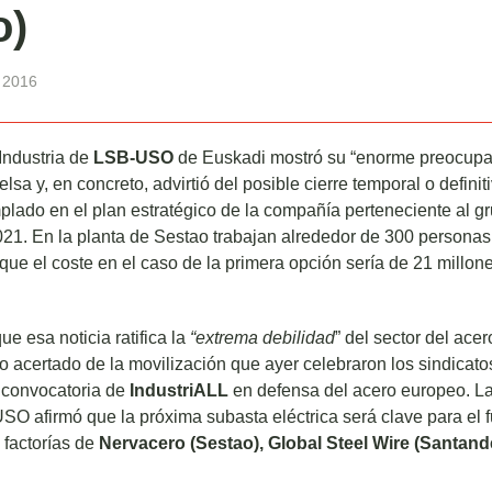
o)
 2016
Industria de
LSB-USO
de Euskadi mostró su “enorme preocupac
lsa y, en concreto, advirtió del posible cierre temporal o defini
plado en el plan estratégico de la compañía perteneciente al g
21. En la planta de Sestao trabajan alrededor de 300 personas
e el coste en el caso de la primera opción sería de 21 millones 
ue esa noticia ratifica la
“extrema debilidad
” del sector del ace
o acertado de la movilización que ayer celebraron los sindicato
 convocatoria de
IndustriALL
en defensa del acero europeo. L
SO afirmó que la próxima subasta eléctrica será clave para el f
s factorías de
Nervacero (Sestao), Global Steel Wire (Santand