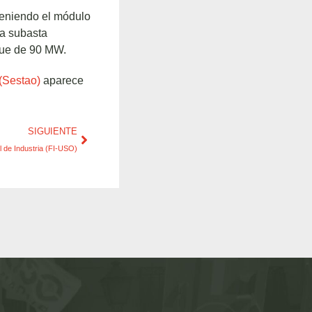
eniendo el módulo
la subasta
que de 90 MW.
 (Sestao)
aparece
SIGUIENTE
l de Industria (FI-USO)