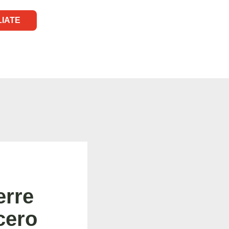
LIATE
erre
cero