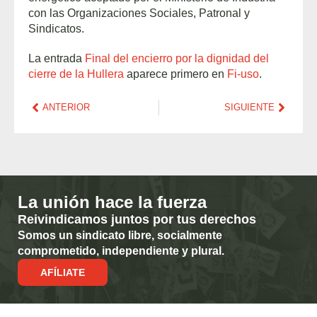
con las Organizaciones Sociales, Patronal y
Sindicatos.
La entrada
Final del encierro por la dignidad del
cierre de la Hullera
aparece primero en
Fi-uso
.
ANTERIOR
SIGUIENTE
La unión hace la fuerza
Reivindicamos juntos por tus derechos
Somos un sindicato libre, socialmente
comprometido, independiente y plural.
AFÍLIATE