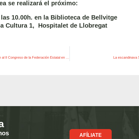
a se realizará el próximo:
las 10.00h. en la Biblioteca de Bellvitge
la Cultura 1, Hospitalet de Llobregat
La FI de Asturias asiste al II Congreso de la Federación Estatal en Barcelona.
La escandinava S
a
hos
AFÍLIATE