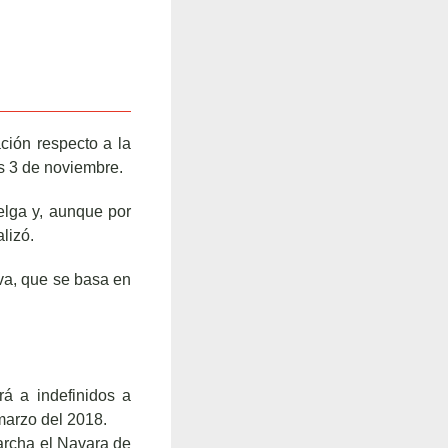
ción respecto a la
s 3 de noviembre.
lga y, aunque por
lizó.
tiva, que se basa en
á a indefinidos a
marzo del 2018.
rcha el Navara de