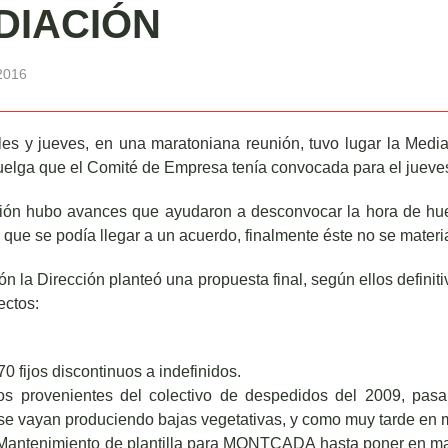
DIACIÓN
2016
les y jueves, en una maratoniana reunión, tuvo lugar la Media
uelga que el Comité de Empresa tenía convocada para el jueve
nión hubo avances que ayudaron a desconvocar la hora de hue
ue se podía llegar a un acuerdo, finalmente éste no se materia
ión la Dirección planteó una propuesta final, según ellos defini
ectos:
0 fijos discontinuos a indefinidos.
s provenientes del colectivo de despedidos del 2009, pasar
e vayan produciendo bajas vegetativas, y como muy tarde en 
Mantenimiento de plantilla para MONTCADA hasta poner en ma