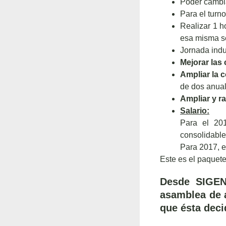
Poder cambi
Para el turn
Realizar 1 h
esa misma 
Jornada indu
Mejorar las 
Ampliar la 
de dos anual
Ampliar y ra
Salario:
Para el 20
consolidable
Para 2017, el
Este es el paquete
Desde SIGEN
asamblea de a
que ésta deci