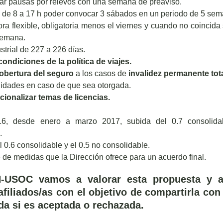
ar pausas por relevos con una semana de preaviso.
o de 8 a 17 h poder convocar 3 sábados en un periodo de 5 se
ora flexible, obligatoria menos el viernes y cuando no coincid
semana.
strial de 227 a 226 días.
condiciones de la política de viajes.
cobertura del seguro
a los casos de
invalidez permanente tot
idades en caso de que sea otorgada.
cionalizar temas de licencias.
16, desde enero a marzo 2017, subida del 0.7 consolida
.
 0.6 consolidable y el 0.5 no consolidable.
 de medidas que la Dirección ofrece para un acuerdo final.
-USOC vamos a valorar esta propuesta y a
filiados/as con el objetivo de compartirla con l
da si es aceptada o rechazada.