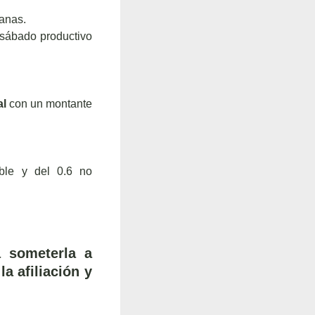
manas.
a sábado productivo
al
con un montante
ble y del 0.6 no
 someterla a
a afiliación y