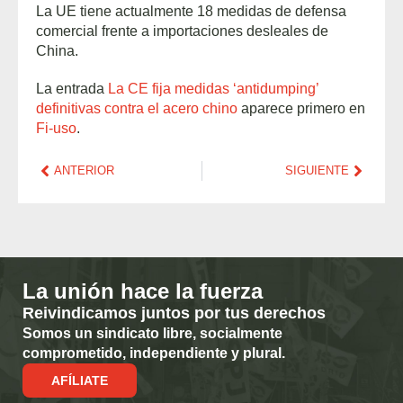
La UE tiene actualmente 18 medidas de defensa
comercial frente a importaciones desleales de
China.
La entrada
La CE fija medidas ‘antidumping’
definitivas contra el acero chino
aparece primero en
Fi-uso
.
ANTERIOR
SIGUIENTE
La unión hace la fuerza
Reivindicamos juntos por tus derechos
Somos un sindicato libre, socialmente
comprometido, independiente y plural.
AFÍLIATE