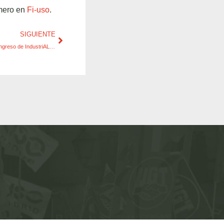
mero en
Fi-uso
.
SIGUIENTE
Decisiones adoptadas durante el segundo Congreso de IndustriALL Global Union