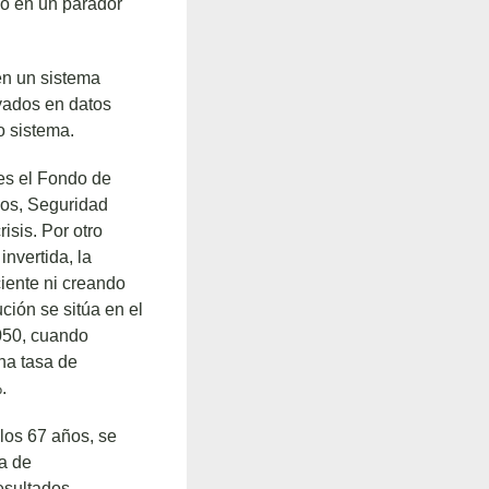
do en un parador
en un sistema
oyados en datos
o sistema.
nes el Fondo de
icos, Seguridad
isis. Por otro
invertida, la
iente ni creando
ción se sitúa en el
050, cuando
ha tasa de
.
 los 67 años, se
la de
resultados