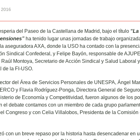
 2016
esperia del Paseo de la Castellana de Madrid, bajo el título
“La 
pensiones”
ha tenido lugar unas jornadas de trabajo organizada
la aseguradora AXA, donde la USO ha contado con la presenci
ión Sindical Confederal, y Felipe Bayón, responsable de AJUPE.
n Raúl Montoya, Secretario de Acción Sindical y Salud Laboral 
l de la FI-USO.
rector del Área de Servicios Personales de UNESPA, Ángel Ma
VERCO y Flavia Rodríguez-Ponga, Directora General de Seguro
isterio de Economía y Competitividad, fueron algunos de los p
en el debate contamos con un miembro de cada grupo parlament
el Congreso y con Celia Villalobos, Presidenta de la Comisión
ó con un breve repaso por la historia hasta desencadenar en 