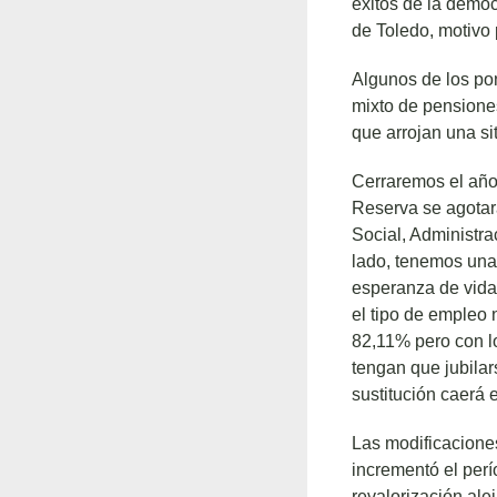
éxitos de la demo
de Toledo, motivo 
Algunos de los pon
mixto de pensiones
que arrojan una si
Cerraremos el año 
Reserva se agotará
Social, Administra
lado, tenemos una 
esperanza de vida
el tipo de empleo 
82,11% pero con l
tengan que jubila
sustitución caerá 
Las modificaciones
incrementó el perí
revalorización ale