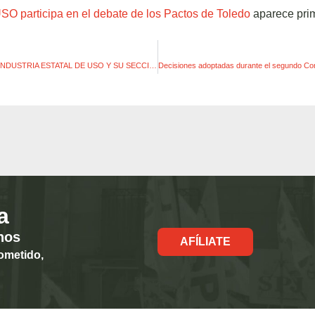
SO participa en el debate de los Pactos de Toledo
aparece pri
LA FEDERACIÓN DE INDUSTRIA ESTATAL DE USO Y SU SECCIÓN SINDICAL EXIGEN A SIDENOR QUE ESTE A LA ALTURA PARA RESPONDER AL ESFUERZO QUE PIDE A LOS TRABAJADORES
a
hos
AFÍLIATE
ometido,