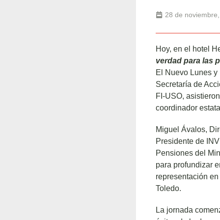
28 de noviembre,
Hoy, en el hotel H
verdad para las 
El Nuevo Lunes y 
Secretaría de Acc
FI-USO, asistiero
coordinador estata
Miguel Ávalos, Di
Presidente de IN
Pensiones del Min
para profundizar 
representación en 
Toledo.
La jornada comenz