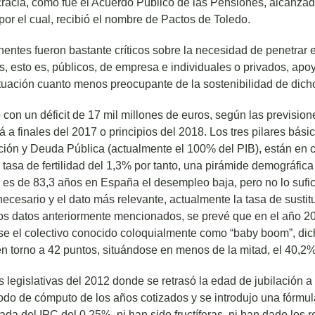
cracia, como fue el Acuerdo Público de las Pensiones, alcanza
por el cual, recibió el nombre de Pactos de Toledo.
entes fueron bastante críticos sobre la necesidad de penetrar 
, esto es, públicos, de empresa e individuales o privados, ap
tuación cuanto menos preocupante de la sostenibilidad de dich
con un déficit de 17 mil millones de euros, según las previsio
 a finales del 2017 o principios del 2018. Los tres pilares bás
ción y Deuda Pública (actualmente el 100% del PIB), están en cr
tasa de fertilidad del 1,3% por tanto, una pirámide demográfica 
 es de 83,3 años en España el desempleo baja, pero no lo sufic
necesario y el dato más relevante, actualmente la tasa de sustitu
os datos anteriormente mencionados, se prevé que en el año 2
rse el colectivo conocido coloquialmente como “baby boom”, dic
en torno a 42 puntos, situándose en menos de la mitad, el 40,2%
 legislativas del 2012 donde se retrasó la edad de jubilación a
odo de cómputo de los años cotizados y se introdujo una fórmu
jada del IPC del 0,25%, ni han sido fructíferas, ni han dado los 