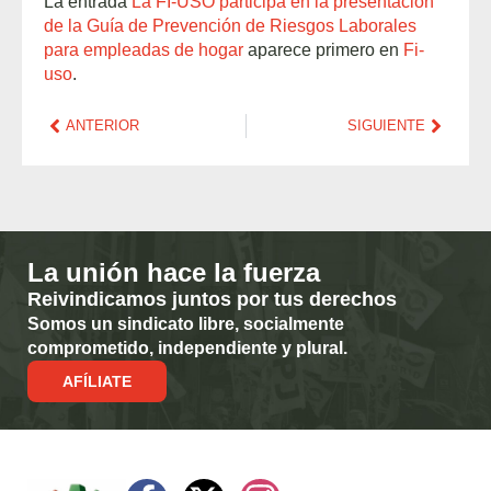
La entrada
La FI-USO participa en la presentación
de la Guía de Prevención de Riesgos Laborales
para empleadas de hogar
aparece primero en
Fi-
uso
.
ANTERIOR
SIGUIENTE
La unión hace la fuerza
Reivindicamos juntos por tus derechos
Somos un sindicato libre, socialmente
comprometido, independiente y plural.
AFÍLIATE