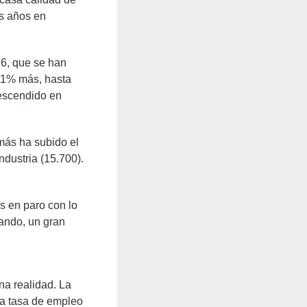
os años en
16, que se han
51% más, hasta
descendido en
 más ha subido el
ndustria (15.700).
s en paro con lo
ando, un gran
na realidad. La
la tasa de empleo