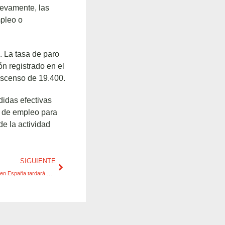
uevamente, las
mpleo o
. La tasa de paro
n registrado en el
escenso de 19.400.
idas efectivas
s de empleo para
e la actividad
SIGUIENTE
EPA 2T1: la recuperación del mercado laboral en España tardará muchos años en materializarse