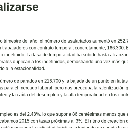
alizarse
o trimestre del año, el número de asalariados aumentó en 252.
 trabajadores con contrato temporal, concretamente, 166.300. E
to indefinido. La tasa de temporalidad ha subido hasta alcanzar
orales duplican a los indefinidos, demostrando una vez más qu
do a la estacionalidad.
número de parados en 216.700 y la bajada de un punto en la ta
s para el mercado laboral, pero nos preocupa la ralentización 
leo y la caída del desempleo y la alta temporalidad en los cont
empleo es del 2,43%, lo que supone 86 centésimas menos que en
 acabamos 2015 con tasas próximas al 3%. El ritmo de creación 
 está marcando la actividad turística, y teniendo en cuenta la e