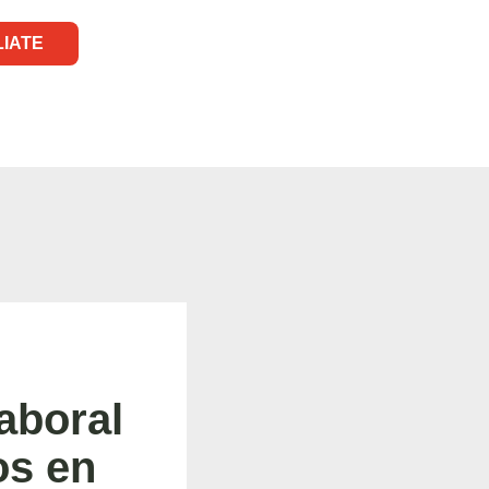
LIATE
aboral
os en