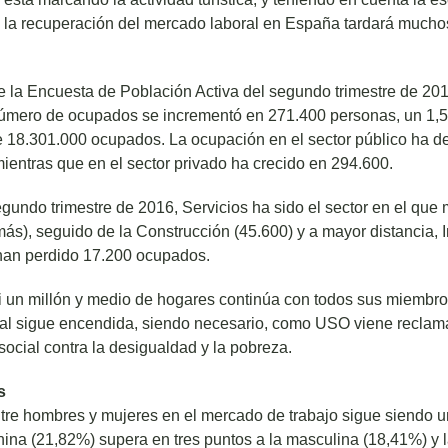
e la recuperación del mercado laboral en España tardará much
e la Encuesta de Población Activa del segundo trimestre de 20
número de ocupados se incrementó en 271.400 personas, un 1,
de 18.301.000 ocupados. La ocupación en el sector público ha 
entras que en el sector privado ha crecido en 294.600.
gundo trimestre de 2016, Servicios ha sido el sector en el que
s), seguido de la Construcción (45.600) y a mayor distancia, I
 han perdido 17.200 ocupados.
si un millón y medio de hogares continúa con todos sus miembro
ial sigue encendida, siendo necesario, como USO viene reclam
 social contra la desigualdad y la pobreza.
s
tre hombres y mujeres en el mercado de trabajo sigue siendo u
nina (21,82%) supera en tres puntos a la masculina (18,41%) y 