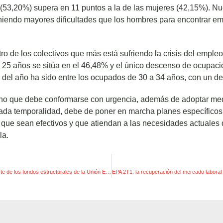
 (53,20%) supera en 11 puntos a la de las mujeres (42,15%). N
niendo mayores dificultades que los hombres para encontrar e
ro de los colectivos que más está sufriendo la crisis del empleo
 25 años se sitúa en el 46,48% y el único descenso de ocupació
del año ha sido entre los ocupados de 30 a 34 años, con un d
no que debe conformarse con urgencia, además de adoptar med
evada temporalidad, debe de poner en marcha planes específico
que sean efectivos y que atiendan a las necesidades actuales d
la.
USO se opone al recorte de los fondos estructurales de la Unión Europea