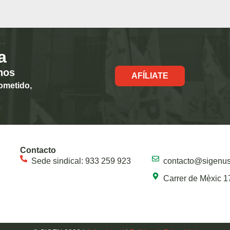
a
hos
AFÍLIATE
ometido,
Contacto
Sede sindical: 933 259 923
contacto@sigenu
Carrer de Mèxic 1