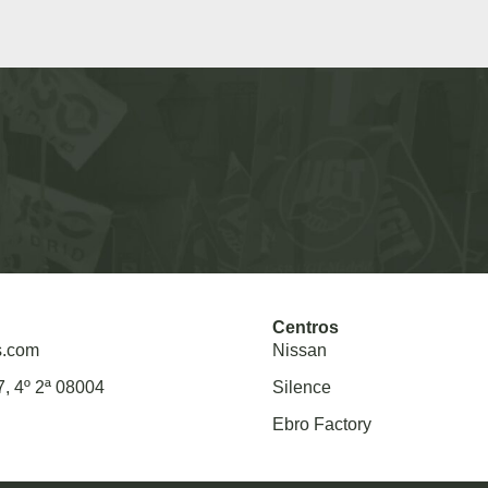
Centros
s.com
Nissan
7, 4º 2ª 08004
Silence
Ebro Factory