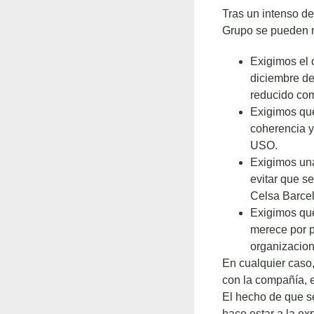
Tras un intenso d
Grupo se pueden r
Exigimos el 
diciembre del
reducido com
Exigimos que
coherencia y
USO.
Exigimos una
evitar que s
Celsa Barce
Exigimos que
merece por p
organizacion
En cualquier caso
con la compañía, e
El hecho de que s
hace estar a la ex