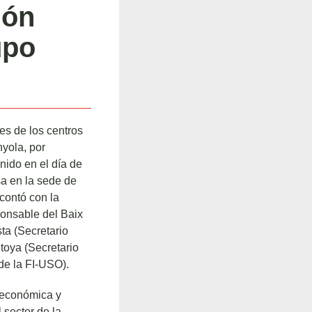
ión
upo
s de los centros
nyola, por
nido en el día de
sa en la sede de
ontó con la
onsable del Baix
ta (Secretario
toya (Secretario
de la FI-USO).
n económica y
 sector de la