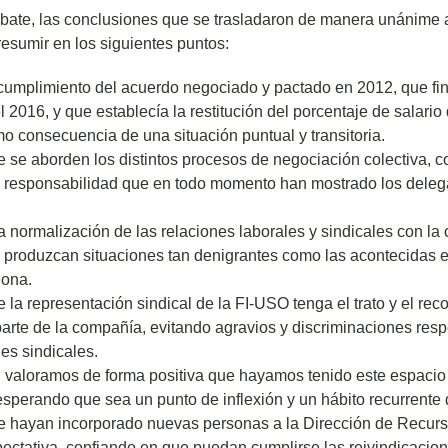
ebate, las conclusiones que se trasladaron de manera unánime a
esumir en los siguientes puntos:
cumplimiento del acuerdo negociado y pactado en 2012, que fi
 2016, y que establecía la restitución del porcentaje de salario
o consecuencia de una situación puntual y transitoria.
 se aborden los distintos procesos de negociación colectiva, 
 responsabilidad que en todo momento han mostrado los delega
 normalización de las relaciones laborales y sindicales con la
e produzcan situaciones tan denigrantes como las acontecidas e
lona.
 la representación sindical de la FI-USO tenga el trato y el re
arte de la compañía, evitando agravios y discriminaciones resp
es sindicales.
, valoramos de forma positiva que hayamos tenido este espacio 
sperando que sea un punto de inflexión y un hábito recurrente d
e hayan incorporado nuevas personas a la Dirección de Recu
pectativa, confiando en que puedan cumplirse las reivindicacio