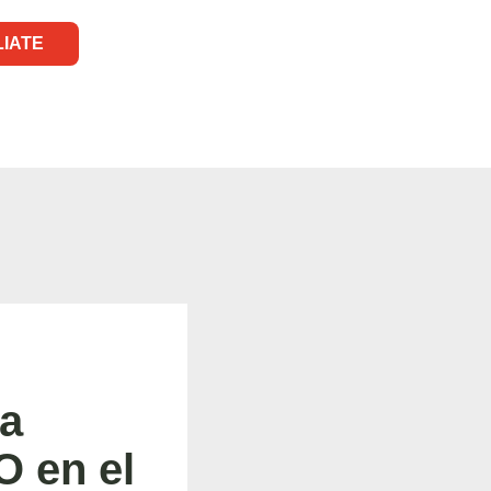
LIATE
la
O en el