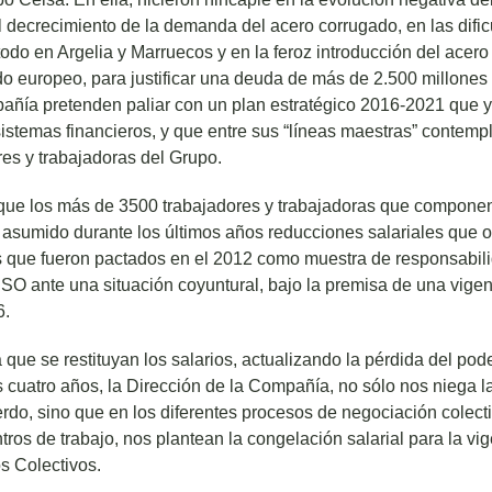
l decrecimiento de la demanda del acero corrugado, en las difi
odo en Argelia y Marruecos y en la feroz introducción del acero
do europeo, para justificar una deuda de más de 2.500 millones
añía pretenden paliar con un plan estratégico 2016-2021 que y
istemas financieros, y que entre sus “líneas maestras” contempl
res y trabajadoras del Grupo.
que los más de 3500 trabajadores y trabajadoras que compone
asumido durante los últimos años reducciones salariales que o
s que fueron pactados en el 2012 como muestra de responsabili
O ante una situación coyuntural, bajo la premisa de una vigen
6.
 que se restituyan los salarios, actualizando la pérdida del pode
s cuatro años, la Dirección de la Compañía, no sólo nos niega l
rdo, sino que en los diferentes procesos de negociación colect
ntros de trabajo, nos plantean la congelación salarial para la vi
s Colectivos.