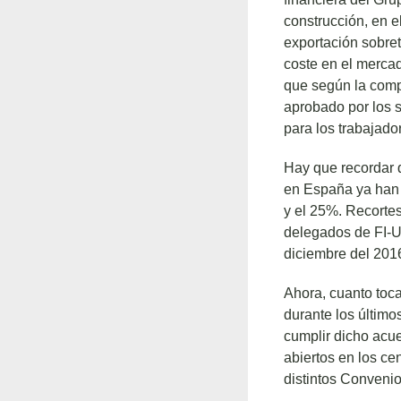
construcción, en e
exportación sobret
coste en el merca
que según la comp
aprobado por los s
para los trabajado
Hay que recordar 
en España ya han 
y el 25%. Recorte
delegados de FI-US
diciembre del 201
Ahora, cuanto toca
durante los último
cumplir dicho acue
abiertos en los ce
distintos Convenio