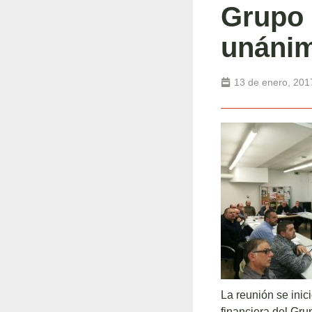
Grupo 
unánim
13 de enero, 201
La reunión se inic
financiera del Gru