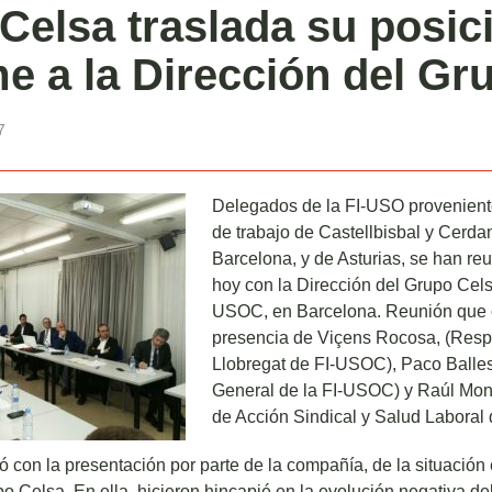
Celsa traslada su posic
e a la Dirección del Gr
7
Delegados de la FI-USO proveniente
de trabajo de Castellbisbal y Cerda
Barcelona, y de Asturias, se han reu
hoy con la Dirección del Grupo Cel
USOC, en Barcelona. Reunión que c
presencia de Viçens Rocosa, (Resp
Llobregat de FI-USOC), Paco Balles
General de la FI-USOC) y Raúl Mon
de Acción Sindical y Salud Laboral 
ió con la presentación por parte de la compañía, de la situació
po Celsa. En ella, hicieron hincapié en la evolución negativa del