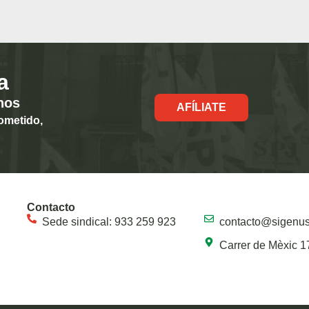
a
hos
AFÍLIATE
ometido,
Contacto
Sede sindical: 933 259 923
contacto@sigenu
Carrer de Mèxic 1