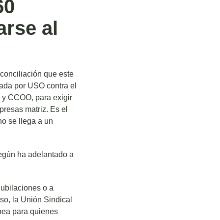
60
rse al
conciliación que este
lada por USO contra el
T y CCOO, para exigir
resas matriz. Es el
no se llega a un
según ha adelantado a
jubilaciones o a
o, la Unión Sindical
opea para quienes