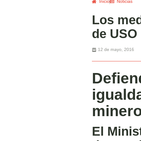
Inicio
Noticias
Los med
de USO
12 de mayo, 2016
Defien
iguald
minero
El Minis