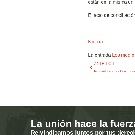
están en la misma un
El acto de conciliació
Noticia
La entrada
Los medio
ANTERIOR
Intentada sin efecto la conc
La unión hace la fuerz
Reivindicamos juntos por tus derec