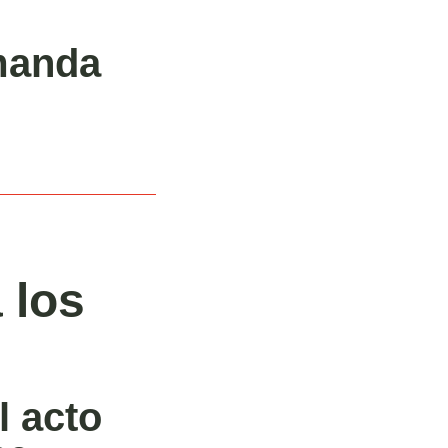
manda
 los
l acto