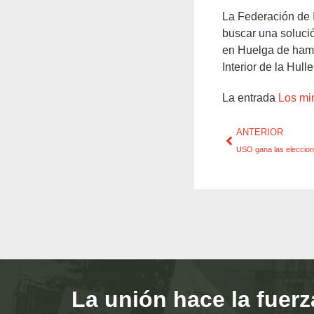
La Federación de I
buscar una solució
en Huelga de hamb
Interior de la Hul
La entrada
Los mi
ANTERIOR
USO gana las eleccion
La unión hace la fuerz