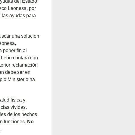
 ayudas del Estado
asco Leonesa, por
n las ayudas para
uscar una solución
Leonesa,
 poner fin al
y León contará con
terior reclamación
ien debe ser en
opio Ministerio ha
lud física y
cias vividas,
les de los hechos
 en funciones.
No
.