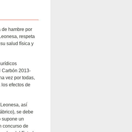
a de hambre por
 Leonesa, respeta
u salud física y
jurídicos
el Carbón 2013-
na vez por todas,
 los efectos de
 Leonesa, así
ábrico), se debe
io supone un
en concurso de