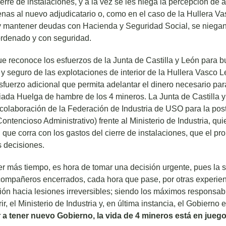
erre de instalaciones, y a la vez se les niega la percepción de
enas al nuevo adjudicatario o, como en el caso de la Hullera V
 y mantener deudas con Hacienda y Seguridad Social, se niega
 ordenado y con seguridad.
e reconoce los esfuerzos de la Junta de Castilla y León para b
 y seguro de las explotaciones de interior de la Hullera Vasco 
erzo adicional que permita adelantar el dinero necesario para
iciada Huelga de hambre de los 4 mineros. La Junta de Castilla 
 colaboración de la Federación de Industria de USO para la pos
Contencioso Administrativo) frente al Ministerio de Industria, qu
l que corra con los gastos del cierre de instalaciones, que el pr
 decisiones.
 más tiempo, es hora de tomar una decisión urgente, pues la sa
compañeros encerrados, cada hora que pase, por otras experien
ión hacia lesiones irreversibles; siendo los máximos responsab
r, el Ministerio de Industria y, en última instancia, el Gobierno
a tener nuevo Gobierno, la vida de 4 mineros está en juego