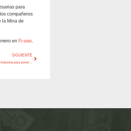
esarias para
e los compañeros
e la Mina de
imero en
Fi-uso
.
SIGUIENTE
FI-USO reclama la actuación del Ministerio de Industria para poner fin al encierro minero