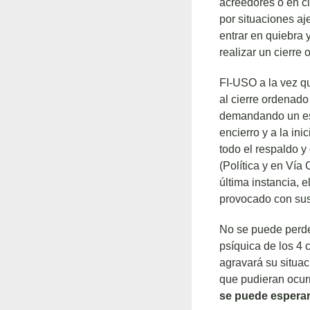
acreedores o en ci
por situaciones aj
entrar en quiebra
realizar un cierre
FI-USO a la vez qu
al cierre ordenado
demandando un esfu
encierro y a la in
todo el respaldo y
(Política y en Vía 
última instancia, e
provocado con sus
No se puede perder
psíquica de los 4 
agravará su situac
que pudieran ocurri
se puede esperar 