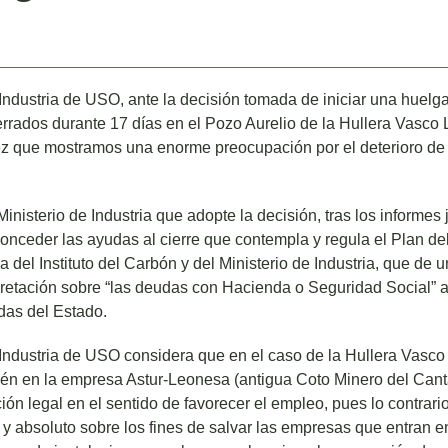
Industria de USO, ante la decisión tomada de iniciar una huelg
rrados durante 17 días en el Pozo Aurelio de la Hullera Vasco
ez que mostramos una enorme preocupación por el deterioro de s
inisterio de Industria que adopte la decisión, tras los informes 
conceder las ayudas al cierre que contempla y regula el Plan d
del Instituto del Carbón y del Ministerio de Industria, que de u
pretación sobre “las deudas con Hacienda o Seguridad Social” a
das del Estado.
Industria de USO considera que en el caso de la Hullera Vasco
én en la empresa Astur-Leonesa (antigua Coto Minero del Cant
ción legal en el sentido de favorecer el empleo, pues lo contrar
l y absoluto sobre los fines de salvar las empresas que entran 