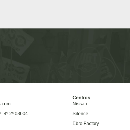
Centros
s.com
Nissan
7, 4º 2ª 08004
Silence
Ebro Factory