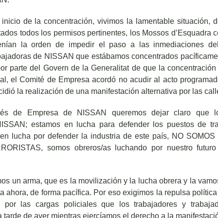
 inicio de la concentración, vivimos la lamentable situación,
tados todos los permisos pertinentes, los Mossos d’Esquadra c
enían la orden de impedir el paso a las inmediaciones de
abajadoras de NISSAN que estábamos concentrados pacíficamen
or parte del Govern de la Generalitat de que la concentración
nal, el Comité de Empresa acordó no acudir al acto programado 
idió la realización de una manifestación alternativa por las cal
és de Empresa de NISSAN queremos dejar claro que lo
NISSAN; estamos en lucha para defender los puestos de tr
 en lucha por defender la industria de este país, NO SO
ISTAS, somos obreros/as luchando por nuestro futuro 
 un arma, que es la movilización y la lucha obrera y la vamos
 ahora, de forma pacífica. Por eso exigimos la repulsa polític
s por las cargas policiales que los trabajadores y traba
a tarde de ayer mientras ejercíamos el derecho a la manifestaci