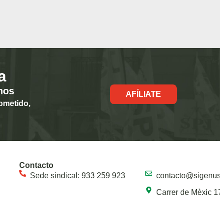
a
hos
AFÍLIATE
ometido,
Contacto
Sede sindical: 933 259 923
contacto@sigenu
Carrer de Mèxic 1