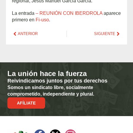
regional, Jesús Manuel Garcia Garcia.
La entrada
– REUNIÓN CON IBERDROLA
aparece
primero en
Fi-uso
.
ANTERIOR
SIGUIENTE
La unión hace la fuerza
Reivindicamos juntos por tus derechos
Somos un sindicato libre, socialmente
comprometido, independiente y plural.
AFÍLIATE