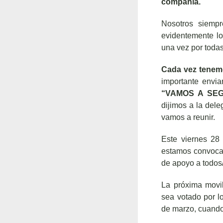
compañía.
Nosotros siemp
evidentemente l
una vez por toda
Cada vez tenem
importante envia
“VAMOS A SE
dijimos a la del
vamos a reunir.
Este viernes 28 
estamos convocad
de apoyo a todos
La próxima movi
sea votado por lo
de marzo, cuando