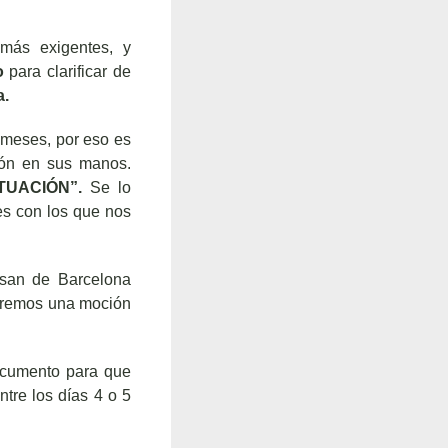
más exigentes, y
o
para clarificar de
a.
 meses, por eso es
ión en sus manos.
TUACIÓN”.
Se lo
es con los que nos
ssan de Barcelona
aremos una moción
ocumento para que
ntre los días 4 o 5