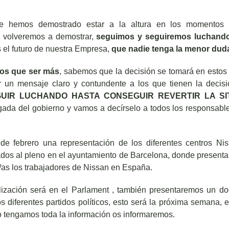
re hemos demostrado estar a la altura en los momentos 
o volveremos a demostrar,
seguimos y seguiremos luchand
s el futuro de nuestra Empresa,
que nadie tenga la menor dud
os que ser más
, sabemos que la decisión se tomará en estos
r un mensaje claro y contundente a los que tienen la decis
GUIR LUCHANDO HASTA CONSEGUIR REVERTIR LA SI
egada del gobierno y vamos a decírselo a todos los responsabl
de febrero una representación de los diferentes centros Ni
os al pleno en el ayuntamiento de Barcelona, donde present
/as los trabajadores de Nissan en España.
lización será en el Parlament , también presentaremos un d
s diferentes partidos políticos, esto será la próxima semana, e
 tengamos toda la información os informaremos.