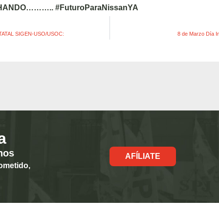
CHANDO………..
#FuturoParaNissanYA
ATAL SIGEN-USO/USOC:
8 de Marzo Día In
a
hos
AFÍLIATE
ometido,