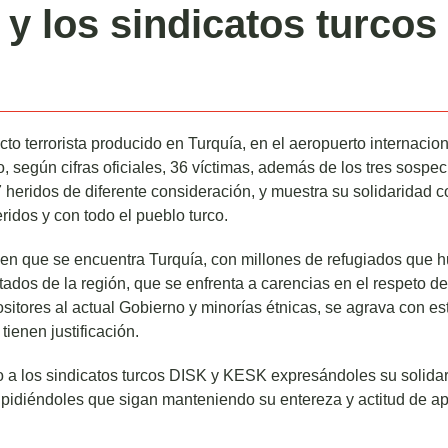
 y los sindicatos turcos
o terrorista producido en Turquía, en el aeropuerto internacio
 según cifras oficiales, 36 víctimas, además de los tres sospe
 heridos de diferente consideración, y muestra su solidaridad co
eridos y con todo el pueblo turco.
ón en que se encuentra Turquía, con millones de refugiados que h
ados de la región, que se enfrenta a carencias en el respeto d
itores al actual Gobierno y minorías étnicas, se agrava con es
tienen justificación.
o a los sindicatos turcos DISK y KESK expresándoles su solida
pidiéndoles que sigan manteniendo su entereza y actitud de ap