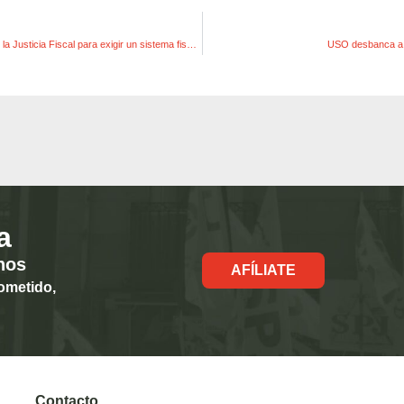
Nace la Plataforma por la Justicia Fiscal para exigir un sistema fiscal justo, progresivo y suficiente
USO desbanca a
a
hos
AFÍLIATE
ometido,
Contacto