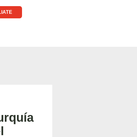
LIATE
urquía
l