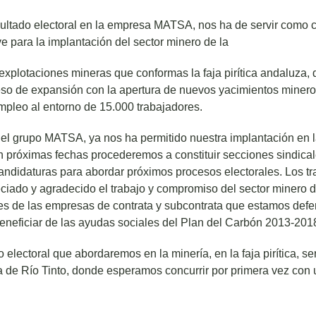
sultado electoral en la empresa MATSA, nos ha de servir como c
ve para la implantación del sector minero de la
explotaciones mineras que conformas la faja pirítica andaluza,
so de expansión con la apertura de nuevos yacimientos miner
mpleo al entorno de 15.000 trabajadores.
n el grupo MATSA, ya nos ha permitido nuestra implantación en
n próximas fechas procederemos a constituir secciones sindica
andidaturas para abordar próximos procesos electorales. Los tr
ciado y agradecido el trabajo y compromiso del sector minero 
res de las empresas de contrata y subcontrata que estamos def
eneficiar de las ayudas sociales del Plan del Carbón 2013-201
electoral que abordaremos en la minería, en la faja pirítica, ser
a de Río Tinto, donde esperamos concurrir por primera vez con