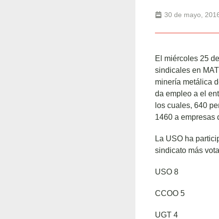
30 de mayo, 201
El miércoles 25 d
sindicales en MAT
minería metálica 
da empleo a el en
los cuales, 640 pe
1460 a empresas d
La USO ha particip
sindicato más vota
USO 8
CCOO 5
UGT 4