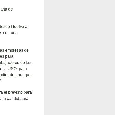
arta de
 desde Huelva a
os con una
 las empresas de
les para
abajadores de las
de la USO, para
endiendo para que
8.
á el previsto para
 una candidatura