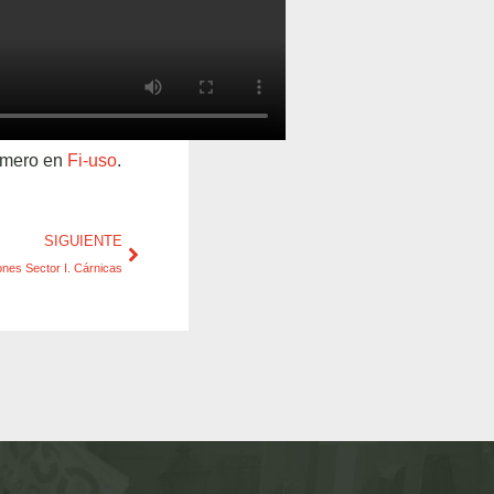
imero en
Fi-uso
.
SIGUIENTE
ones Sector I. Cárnicas