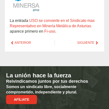
La entrada
USO se convierte en el Sindicato mas
Representativo en Minería Metálica de Asturias.
aparece primero en
Fi-uso
.
ANTERIOR
SIGUIENTE
La unión hace la fuerza
Reivindicamos juntos por tus derechos
Somos un sindicato libre, socialmente
comprometido, independiente y plural.
AFÍLIATE