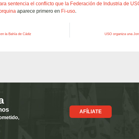
ara sentencia el conflicto que la Federación de Industria de U
orquina
aparece primero en
Fi-uso
.
a en la Bahía de Cádiz
USO organiza una Jor
a
hos
AFÍLIATE
ometido,