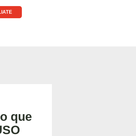
LIATE
to que
 USO