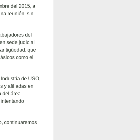
mbre del 2015, a
na reunión, sin
abajadores del
n sede judicial
a antigüedad, que
básicos como el
 Industria de USO,
 y afiliadas en
a del área
 intentando
io, continuaremos