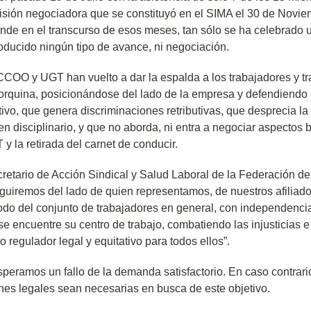
sión negociadora que se constituyó en el SIMA el 30 de Novie
onde en el transcurso de esos meses, tan sólo se ha celebrado u
oducido ningún tipo de avance, ni negociación.
OO y UGT han vuelto a dar la espalda a los trabajadores y tr
rquina, posicionándose del lado de la empresa y defendiendo e
ivo, que genera discriminaciones retributivas, que desprecia l
n disciplinario, y que no aborda, ni entra a negociar aspectos 
y la retirada del carnet de conducir.
retario de Acción Sindical y Salud Laboral de la Federación de
guiremos del lado de quien representamos, de nuestros afiliados
todo del conjunto de trabajadores en general, con independenci
e encuentre su centro de trabajo, combatiendo las injusticias e
 regulador legal y equitativo para todos ellos”.
speramos un fallo de la demanda satisfactorio. En caso contrar
nes legales sean necesarias en busca de este objetivo.