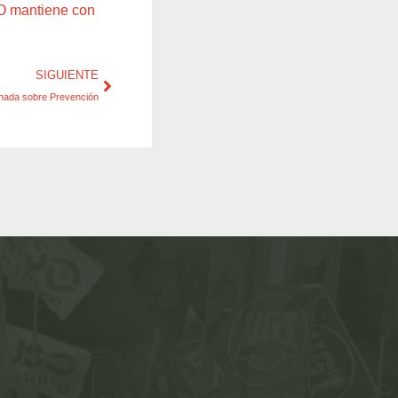
SO mantiene con
SIGUIENTE
nada sobre Prevención