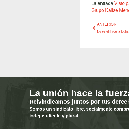
La entrada
Visto p
Grupo Kalise Men
ANTERIOR
No es el fin de la luch
La unión hace la fuerz
Reivindicamos juntos por tus derec
Somos un sindicato libre, socialmente compr
independiente y plural.