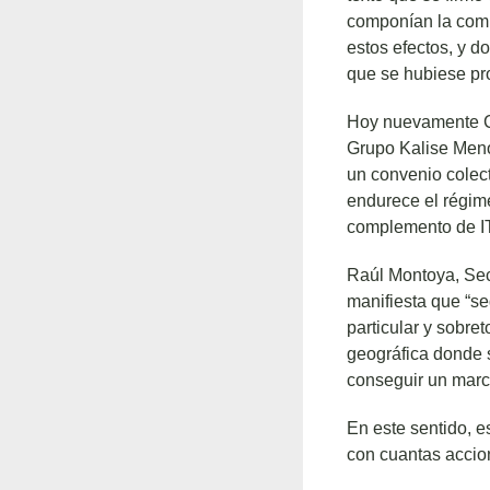
componían la comi
estos efectos, y d
que se hubiese pr
Hoy nuevamente CC
Grupo Kalise Meno
un convenio colect
endurece el régime
complemento de IT 
Raúl Montoya, Sec
manifiesta que “se
particular y sobre
geográfica donde s
conseguir un marco
En este sentido, e
con cuantas accio