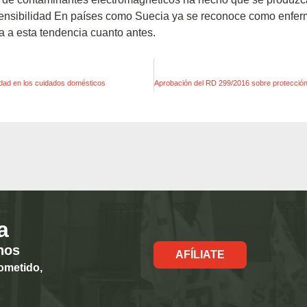
sensibilidad En países como Suecia ya se reconoce como enf
 a esta tendencia cuanto antes.
ldad en los cuidados domésticos
a
hos
AFÍLIATE
ometido,