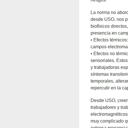
La norma no aborda
desde USO, nos pa
biofísicos direct
presencia en camp
• Efectos térmicos
campos electroma
• Efectos no térmi
sensoriales. Estos
y trabajadoras exp
síntomas transitor
temporales, altera
repercutir en la c
Desde USO, creemo
trabajadores y tr
electromagnéticos 
muy complicado que
extensa presencia