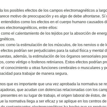
 los posibles efectos de los campos electromagnéticos a largo 
rece motivo de preocupación y es algo de debe afrontarse. Sí 
os, entendidos como los efectos en el cuerpo humano causados d
os electromagnéticos, entre ellos:
: como el calentamiento de los tejidos por la absorción de ener
gnéticos.
cos: como la estimulación de los músculos, de los nervios o de 
 efectos podrían ser perjudiciales para la salud física y mental 
uestas, además, la estimulación de los órganos sensoriales pod
ios, como vértigo o fosfenos retinianos. Estos efectos podrían p
r el conocimiento u otras funciones cerebrales o musculares y p
apacidad para trabajar de manera segura.
s que es importante que una vez aprobada la normativa se re
abajadoras, que acudan con dolencias relacionadas con los cam
presentes en su lugar de trabajo, el origen laboral de éstos, de
 la normativa llega a ser eficaz y se aplique en los centros de 
 de contaminantes electromagnéticos ha hecho que se produz