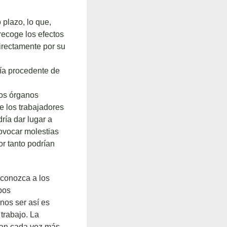
plazo, lo que,
recoge los efectos
irectamente por su
gía procedente de
los órganos
de los trabajadores
ría dar lugar a
rovocar molestias
or tanto podrían
conozca a los
pos
 nos ser así es
trabajo. La
can cada vez más