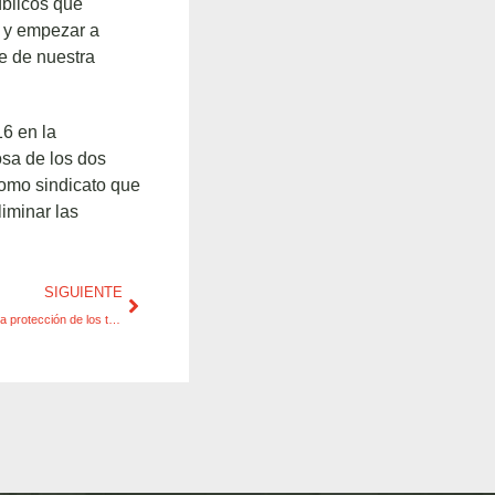
úblicos que
d y empezar a
e de nuestra
6 en la
osa de los dos
como sindicato que
iminar las
SIGUIENTE
Aprobación del Real Decreto 299/2016 sobre la protección de los trabajadores frente a los campos electromagnéticos