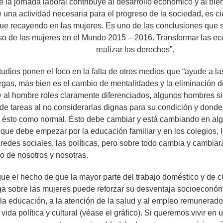
 la jornada laboral contribuye al desarrollo económico y al bi
 una actividad necesaria para el progreso de la sociedad, es ci
gue recayendo en las mujeres. Es uno de las conclusiones que 
eso de las mujeres en el Mundo 2015 – 2016. Transformar las e
realizar los derechos”.
ios ponen el foco en la falta de otros medios que “ayude a la
argas, más bien es el cambio de mentalidades y la eliminación 
 y al hombre roles claramente diferenciados, algunos hombres s
 de tareas al no considerarlas dignas para su condición y dond
ésto como normal. Ésto debe cambiar y está cambiando en al
 que debe empezar por la educación familiar y en los colegios,
redes sociales, las políticas, pero sobre todo cambia y cambiar
o de nosotros y nosotras.
ue el hecho de que la mayor parte del trabajo doméstico y de 
a sobre las mujeres puede reforzar su desventaja socioeconó
 la educación, a la atención de la salud y al empleo remunerad
 vida política y cultural (véase el gráfico). Si queremos vivir e