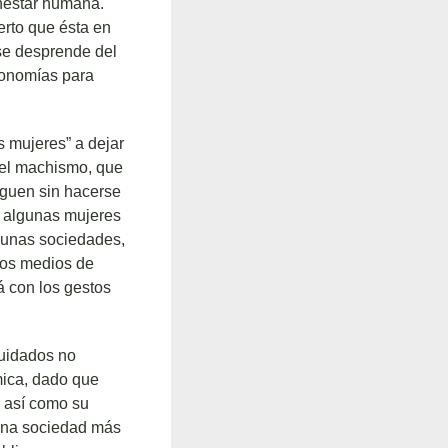
enestar humana.
erto que ésta en
se desprende del
conomías para
s mujeres” a dejar
del machismo, que
iguen sin hacerse
e algunas mujeres
gunas sociedades,
 los medios de
á con los gestos
cuidados no
mica, dado que
o así como su
n una sociedad más