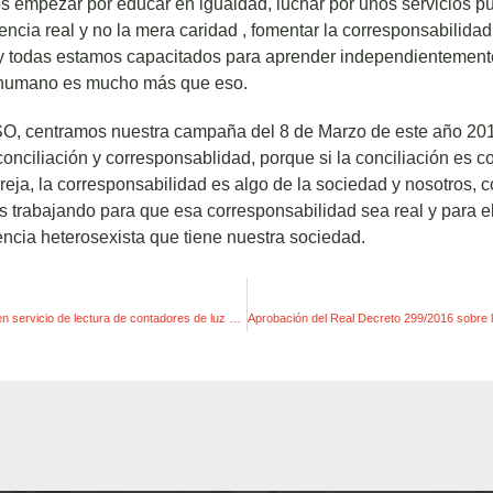
s empezar por educar en igualdad, luchar por unos servicios p
tencia real y no la mera caridad , fomentar la corresponsabilida
y todas estamos capacitados para aprender independientement
r humano es mucho más que eso.
O, centramos nuestra campaña del 8 de Marzo de este año 201
conciliación y corresponsablidad, porque si la conciliación es c
eja, la corresponsabilidad es algo de la sociedad y nosotros, 
 trabajando para que esa corresponsabilidad sea real y para el
encia heterosexista que tiene nuestra sociedad.
USO convoca huelga en servicio de lectura de contadores de luz y agua